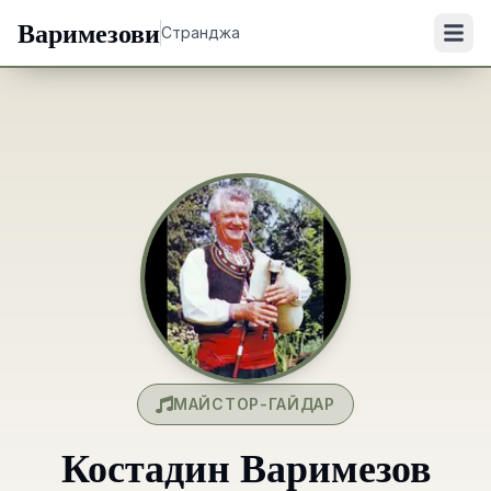
Варимезови
Странджа
МАЙСТОР-ГАЙДАР
Костадин Варимезов