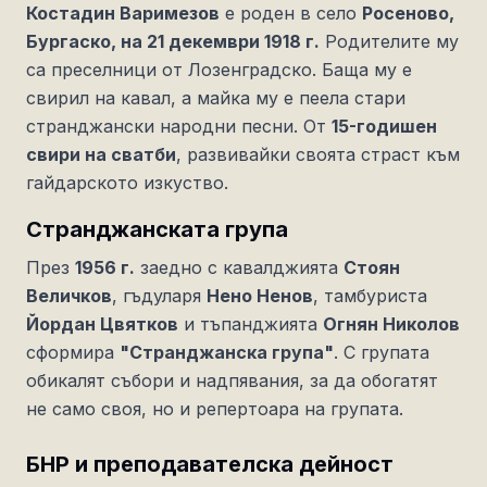
Костадин Варимезов
е роден в село
Росеново,
Бургаско, на 21 декември 1918 г.
Родителите му
са преселници от Лозенградско. Баща му е
свирил на кавал, а майка му е пеела стари
странджански народни песни. От
15-годишен
свири на сватби
, развивайки своята страст към
гайдарското изкуство.
Странджанската група
През
1956 г.
заедно с кавалджията
Стоян
Величков
, гъдуларя
Нено Ненов
, тамбуриста
Йордан Цвятков
и тъпанджията
Огнян Николов
сформира
"Странджанска група"
. С групата
обикалят събори и надпявания, за да обогатят
не само своя, но и репертоара на групата.
БНР и преподавателска дейност