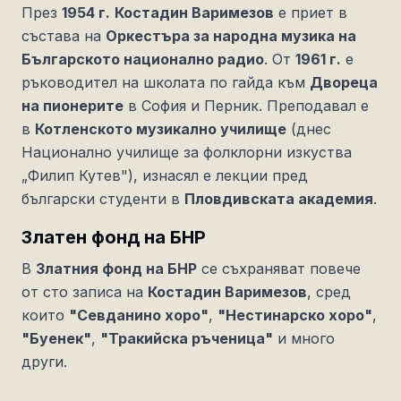
През
1954 г.
Костадин Варимезов
е приет в
състава на
Оркестъра за народна музика на
Българското национално радио
. От
1961 г.
е
ръководител на школата по гайда към
Двореца
на пионерите
в София и Перник. Преподавал е
в
Котленското музикално училище
(днес
Национално училище за фолклорни изкуства
„Филип Кутев"), изнасял е лекции пред
български студенти в
Пловдивската академия
.
Златен фонд на БНР
В
Златния фонд на БНР
се съхраняват повече
от сто записа на
Костадин Варимезов
, сред
които
"Севданино хоро"
,
"Нестинарско хоро"
,
"Буенек"
,
"Тракийска ръченица"
и много
други.