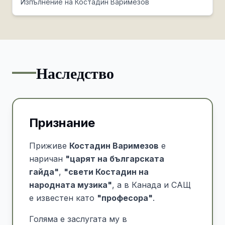
Изпълнение на Костадин Варимезов
Наследство
Признание
Приживе
Костадин Варимезов
е
наричан
"царят на българската
гайда"
,
"свети Костадин на
народната музика"
, а в Канада и САЩ
е известен като
"професора"
.
Голяма е заслугата му в