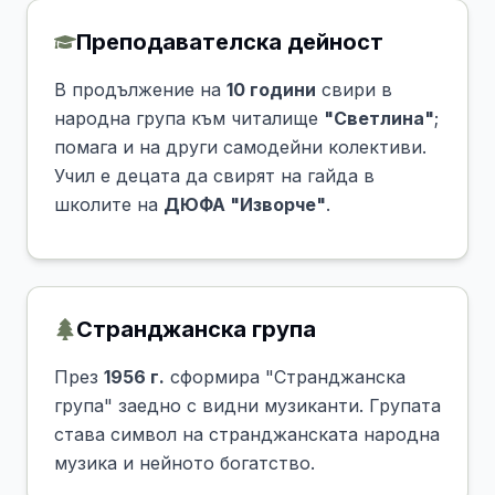
Преподавателска дейност
В продължение на
10 години
свири в
народна група към читалище
"Светлина"
;
помага и на други самодейни колективи.
Учил е децата да свирят на гайда в
школите на
ДЮФА "Изворче"
.
Странджанска група
През
1956 г.
сформира "Странджанска
група" заедно с видни музиканти. Групата
става символ на странджанската народна
музика и нейното богатство.