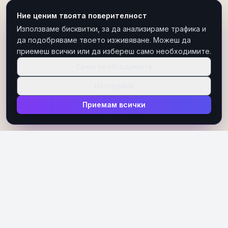
Ние ценим твоята поверителност
Използваме бисквитки, за да анализираме трафика и
да подобряваме твоето изживяване. Можеш да
приемеш всички или да избереш само необходимите.
Само необходимите
Настройки
Приемам всички
Пътят → Задругата → Инструментите. Първо пътят,
после хората.
1. Пътят · Уебинар