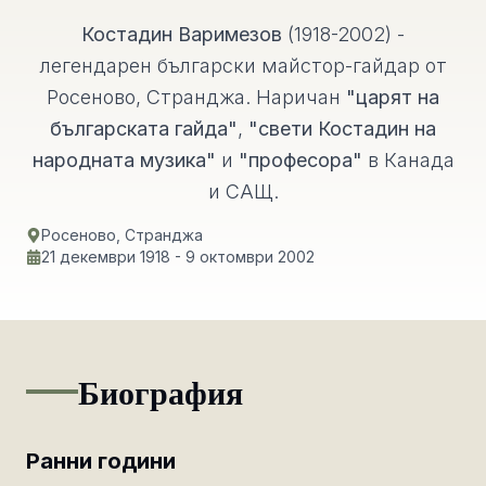
Костадин Варимезов
(1918-2002) -
легендарен български майстор-гайдар от
Росеново, Странджа. Наричан
"царят на
българската гайда"
,
"свети Костадин на
народната музика"
и
"професора"
в Канада
и САЩ.
Росеново, Странджа
21 декември 1918 - 9 октомври 2002
Биография
Ранни години