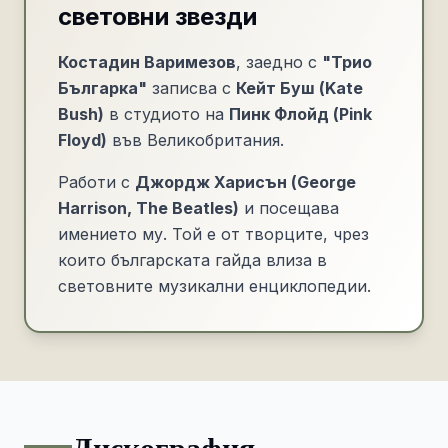
световни звезди
Костадин Варимезов
, заедно с
"Трио
Българка"
записва с
Кейт Буш (Kate
Bush)
в студиото на
Пинк Флойд (Pink
Floyd)
във Великобритания.
Работи с
Джордж Харисън (George
Harrison, The Beatles)
и посещава
имението му. Той е от творците, чрез
които българската гайда влиза в
световните музикални енциклопедии.
Дискография