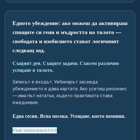
Едното убеждение: ако можеш да активираш
спящите си гени и мъдростта на тялото —
свободата и изобилието стават логичният
следващ ход.
Същият ден. Същите задачи. Съвсем различно
усещане в тялото.
Записът е входът. Уебинарът засажда
убеждението и дава картата. Ако усетиш резонанс
— има път нататък, където практиката става
ежедневие.
Една сесия. Ясна посока. Усещане, което помниш.
Към записването