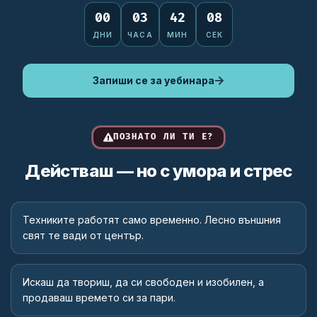
00
03
42
08
ДНИ
ЧАСА
МИН
СЕК
Запиши се за уебинара
ПОЗНАТО ЛИ ТИ Е?
Действаш — но с умора и стрес
Техниките работят само временно. Лесно външния
свят те вади от център.
Искаш да твориш, да си свободен и изобилен, а
продаваш времето си за пари.