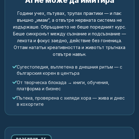
AI не може да имитира
Години учех, пътувах, трупах практики — и пак:
външно „имам“, а отвътре нервната система не
издържаше. Обръщането не беше поредният курс.
Беше синхронът между съзнание и подсъзнание —
лекота и фокус заедно, действие без гоненица.
Оттам нататък креативността и животът тръгнаха
отвътре навън.
Сугестопедия, въплетена в днешния ритъм — с
българския корен в центъра
От творческа блокада → книги, обучения,
платформа и бизнес
Пътека, проверена с хиляди хора — жива и днес
в кохортите