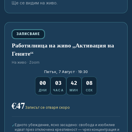
Ще се видим на живо.
ЗАПИСВАНЕ
Работилница на живо „Активация на
Гените“
На живо · Zoom
Петък, 7 Август · 19:30
00
03
42
08
ДНИ
ЧАСА
МИН
СЕК
€47
Записът се отваря скоро
Едното убеждение, ясно засадено: свобода и изобилие
✓
идват през отключена креативност — чрез концентрация и