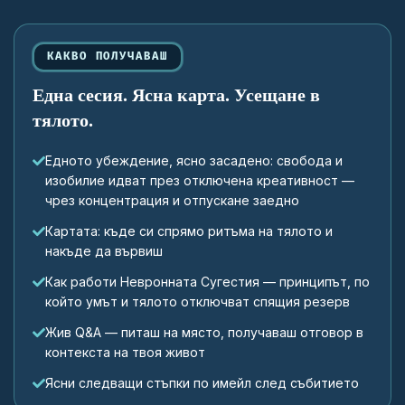
КАКВО ПОЛУЧАВАШ
Една сесия. Ясна карта. Усещане в
тялото.
Едното убеждение, ясно засадено: свобода и
изобилие идват през отключена креативност —
чрез концентрация и отпускане заедно
Картата: къде си спрямо ритъма на тялото и
накъде да вървиш
Как работи Невронната Сугестия — принципът, по
който умът и тялото отключват спящия резерв
Жив Q&A — питаш на място, получаваш отговор в
контекста на твоя живот
Ясни следващи стъпки по имейл след събитието