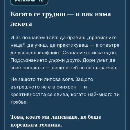
РАЗБИРАМ ТЕ
Когато се трудиш — и пак няма
лекота
И аз познавам това: да правиш „правилните
неща“, да учиш, да практикуваш — а отвътре
да усещаш конфликт. Съзнанието иска едно.
Подсъзнанието държи друго. Дори умът да
знае посоката — нещо в теб не се съгласява.
Не защото ти липсва воля. Защото
вътрешното не е в синхрон — и
креативността се свива, когато най-много ти
трябва.
Това, което ми липсваше, не беше
поредната техника.