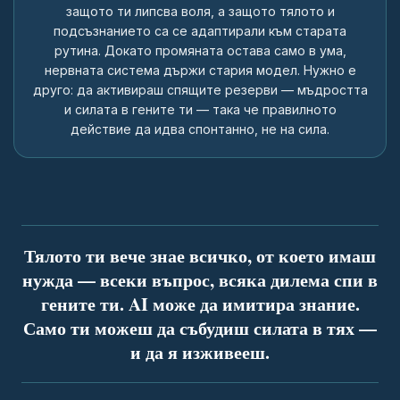
защото ти липсва воля, а защото тялото и
подсъзнанието са се адаптирали към старата
рутина. Докато промяната остава само в ума,
нервната система държи стария модел. Нужно е
друго: да активираш спящите резерви — мъдростта
и силата в гените ти — така че правилното
действие да идва спонтанно, не на сила.
Тялото ти вече знае всичко, от което имаш
нужда — всеки въпрос, всяка дилема спи в
гените ти. AI може да имитира знание.
Само ти можеш да събудиш силата в тях —
и да я изживееш.