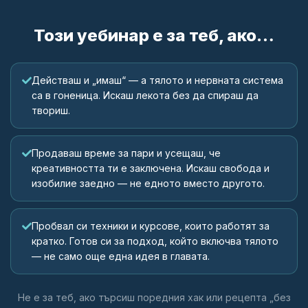
Този уебинар е за теб, ако…
Действаш и „имаш“ — а тялото и нервната система
са в гоненица. Искаш лекота без да спираш да
твориш.
Продаваш време за пари и усещаш, че
креативността ти е заключена. Искаш свобода и
изобилие заедно — не едното вместо другото.
Пробвал си техники и курсове, които работят за
кратко. Готов си за подход, който включва тялото
— не само още една идея в главата.
Не е за теб, ако търсиш поредния хак или рецепта „без