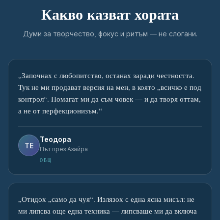
Какво казват хората
Думи за творчество, фокус и ритъм — не слогани.
„
Започнах с любопитство, останах заради честността.
Тук не ми продават версия на мен, в която „всичко е под
контрол“. Помагат ми да съм човек — и да творя оттам,
а не от перфекционизъм.
“
Теодора
ТЕ
Път през Азайра
ОБЩ
„
Отидох „само да чуя“. Излязох с една ясна мисъл: не
ми липсва още една техника — липсваше ми да включа