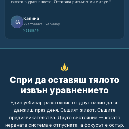
тялото в уравнението. Оттогава ритъмът ми е друг.
“
Калина
КА
Участничка · Уебинар
УЕБИНАР
Спри да оставяш тялото
извън уравнението
Един уебинар разстояние от друг начин да се
движиш през деня. Същият живот. Същите
предизвикателства. Друго състояние — когато
нервната система е отпусната, а фокусът е остър.