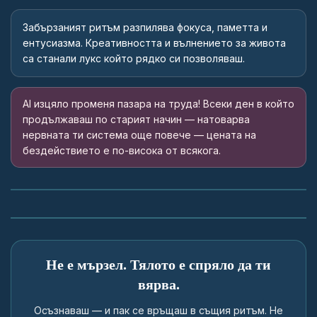
Забързаният ритъм разпилява фокуса, паметта и
ентусиазма. Креативността и вълнението за живота
са станали лукс който рядко си позволяваш.
AI изцяло променя пазара на труда! Всеки ден в който
продължаваш по старият начин — натоварва
нервната ти система още повече — цената на
бездействието е по-висока от всякога.
Крадците на внимание
РАЗПОКЪСАНОСТ
ЦЯЛОСТНОСТ
Активирай силата, която вече е в теб.
Не е мързел. Тялото е спряло да ти
вярва.
Осъзнаваш — и пак се връщаш в същия ритъм. Не