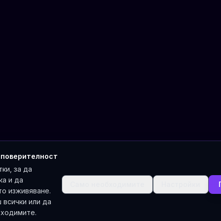
 поверителност
ки, за да
ка и да
Само необходимите
Настройки
о изживяване.
всички или да
бходимите.