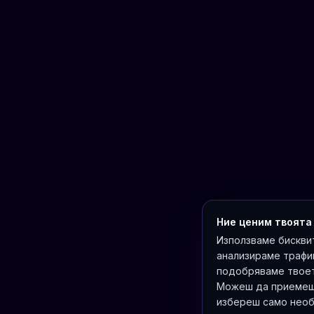
Ние ценим твоята
Използваме бисквит
анализираме трафи
подобряваме твоет
Можеш да приемеш 
избереш само нео